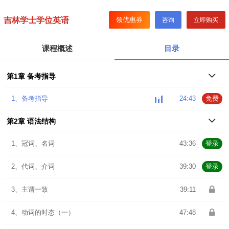
吉林学士学位英语
领优惠券
咨询
立即购买
课程概述
目录
第1章 备考指导
1、备考指导
24:43
免费
第2章 语法结构
1、冠词、名词
43:36
登录
2、代词、介词
39:30
登录
3、主谓一致
39:11
4、动词的时态（一）
47:48