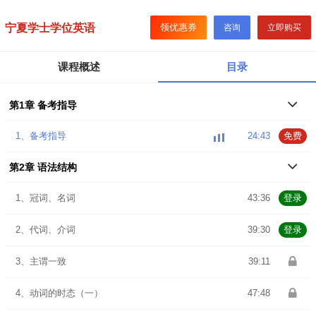
宁夏学士学位英语
领优惠券
咨询
立即购买
课程概述
目录
第1章 备考指导
1、备考指导
24:43
免费
第2章 语法结构
1、冠词、名词
43:36
登录
2、代词、介词
39:30
登录
3、主谓一致
39:11
4、动词的时态（一）
47:48