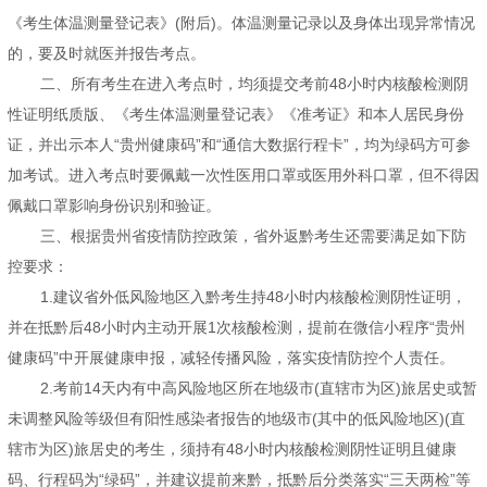
《考生体温测量登记表》(附后)。体温测量记录以及身体出现异常情况
的，要及时就医并报告考点。
二、所有考生在进入考点时，均须提交考前48小时内核酸检测阴
性证明纸质版、《考生体温测量登记表》《准考证》和本人居民身份
证，并出示本人“贵州健康码”和“通信大数据行程卡”，均为绿码方可参
加考试。进入考点时要佩戴一次性医用口罩或医用外科口罩，但不得因
佩戴口罩影响身份识别和验证。
三、根据贵州省疫情防控政策，省外返黔考生还需要满足如下防
控要求：
1.建议省外低风险地区入黔考生持48小时内核酸检测阴性证明，
并在抵黔后48小时内主动开展1次核酸检测，提前在微信小程序“贵州
健康码”中开展健康申报，减轻传播风险，落实疫情防控个人责任。
2.考前14天内有中高风险地区所在地级市(直辖市为区)旅居史或暂
未调整风险等级但有阳性感染者报告的地级市(其中的低风险地区)(直
辖市为区)旅居史的考生，须持有48小时内核酸检测阴性证明且健康
码、行程码为“绿码”，并建议提前来黔，抵黔后分类落实“三天两检”等