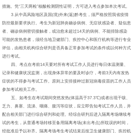
措施。凭“三天两检”核酸检测阴性证明，方可进入考点参加本次考试。
3.从中高风险地区及国(境)外来(返)黔考生，须严格按照我省疫情
防控最新要求执行。考生为新冠肺炎确诊病例、无症状感染者、疑似患
者、确诊病例密切接触者，或治愈未超过14天的病例、不能排除感染
可能的发热患者，须经当地卫健部门、疾控中心和医疗机构等进行专业
评估，由相关机构综合研判是否具备正常参加考试的条件或以何种方式
进行考试。
四、考点在考前14天要对所有考试工作人员进行每日体温测量、
记录和健康状况监测，出现身体异常的要及时诊疗，考前3天内有发热
症状的不得参与考试工作。原则上安排接种过新冠病毒疫苗的工作人员
参加考试相关工作。
五、如考生在考试期间突然发热(体温高于37.3℃)或者出现干咳、
乏力、鼻塞、流涕、咽痛、腹泻等症状，应立即告知考试工作人员，并
配合相关部门进行综合研判和处理。经综合研判后进入隔离考场继续考
试的考生，从普通考场转移至备用隔离考场(未出考点)所耽误的时间，
经批准后予以补齐。隔离考场考生考试结束后按卫生健康部门、疾控机