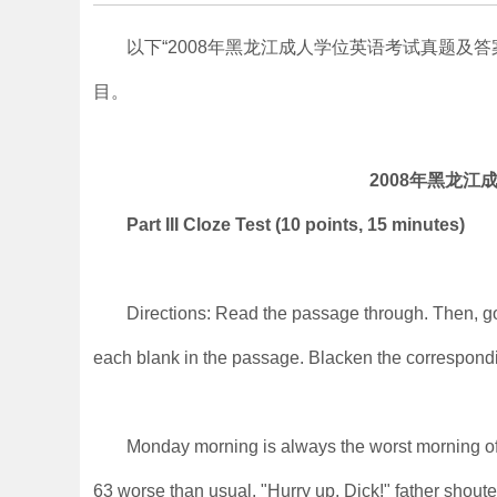
以下“2008年黑龙江成人学位英语考试真题及
目。
2008年黑龙
Part III Cloze Test (10 points, 15 minutes)
Directions: Read the passage through. Then, go
each blank in the passage. Blacken the correspondi
Monday morning is always the worst morning of
63 worse than usual. "Hurry up, Dick!" father shoute