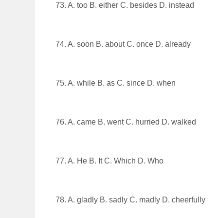
73. A. too B. either C. besides D. instead
74. A. soon B. about C. once D. already
75. A. while B. as C. since D. when
76. A. came B. went C. hurried D. walked
77. A. He B. It C. Which D. Who
78. A. gladly B. sadly C. madly D. cheerfully