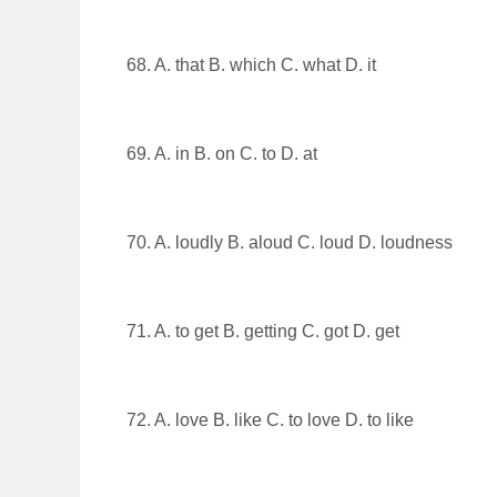
68. A. that B. which C. what D. it
69. A. in B. on C. to D. at
70. A. loudly B. aloud C. loud D. loudness
71. A. to get B. getting C. got D. get
72. A. love B. like C. to love D. to like