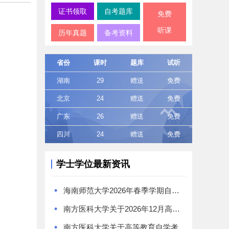
证书领取
自考题库
免费
听课
历年真题
备考资料
省份
课时
题库
试听
湖南
29
赠送
免费
北京
24
赠送
免费
广东
26
赠送
免费
四川
24
赠送
免费
学士学位最新资讯
•
海南师范大学2026年春季学期自学考试本科毕业生学士学位证书领取通知
•
南方医科大学关于2026年12月高等教育自学考试学位工作的通知
•
南方医科大学关于高等教育自学考试《食品卫生与营养学》专业学位授予问题的特别提醒