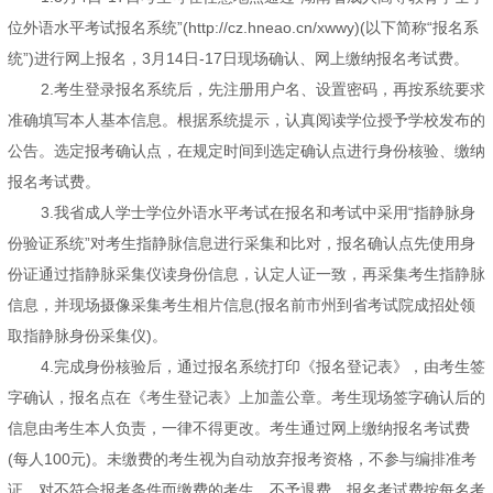
位外语水平考试报名系统”(http://cz.hneao.cn/xwwy)(以下简称“报名系
统”)进行网上报名，3月14日-17日现场确认、网上缴纳报名考试费。
2.考生登录报名系统后，先注册用户名、设置密码，再按系统要求
准确填写本人基本信息。根据系统提示，认真阅读学位授予学校发布的
公告。选定报考确认点，在规定时间到选定确认点进行身份核验、缴纳
报名考试费。
3.我省成人学士学位外语水平考试在报名和考试中采用“指静脉身
份验证系统”对考生指静脉信息进行采集和比对，报名确认点先使用身
份证通过指静脉采集仪读身份信息，认定人证一致，再采集考生指静脉
信息，并现场摄像采集考生相片信息(报名前市州到省考试院成招处领
取指静脉身份采集仪)。
4.完成身份核验后，通过报名系统打印《报名登记表》，由考生签
字确认，报名点在《考生登记表》上加盖公章。考生现场签字确认后的
信息由考生本人负责，一律不得更改。考生通过网上缴纳报名考试费
(每人100元)。未缴费的考生视为自动放弃报考资格，不参与编排准考
证。对不符合报考条件而缴费的考生，不予退费。报名考试费按每名考