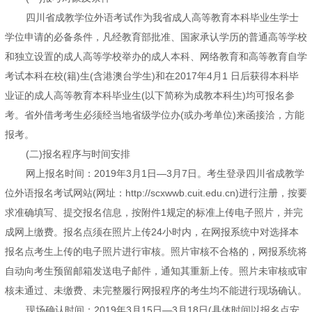
四川省成教学位外语考试作为我省成人高等教育本科毕业生学士
学位申请的必备条件，凡经教育部批准、国家承认学历的普通高等学校
和独立设置的成人高等学校举办的成人本科、网络教育和高等教育自学
考试本科在校(籍)生(含港澳台学生)和在2017年4月1 日后获得本科毕
业证的成人高等教育本科毕业生(以下简称为成教本科生)均可报名参
考。省外借考考生必须经当地省级学位办(或办考单位)来函接洽，方能
报考。
(二)报名程序与时间安排
网上报名时间：2019年3月1日—3月7日。考生登录四川省成教学
位外语报名考试网站(网址：http://scxwwb.cuit.edu.cn)进行注册，按要
求准确填写、提交报名信息，按附件1规定的标准上传电子照片，并完
成网上缴费。报名点须在照片上传24小时内，在网报系统中对选择本
报名点考生上传的电子照片进行审核。照片审核不合格的，网报系统将
自动向考生预留邮箱发送电子邮件，通知其重新上传。照片未审核或审
核未通过、未缴费、未完整履行网报程序的考生均不能进行现场确认。
现场确认时间：2019年3月15日—3月18日(具体时间以报名点安