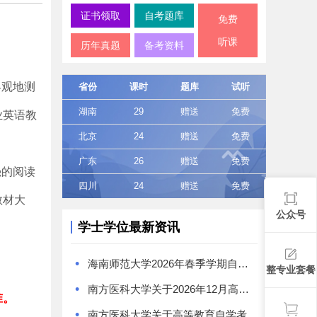
证书领取
自考题库
免费
听课
历年真题
备考资料
客观地测
省份
课时
题库
试听
湖南
29
赠送
免费
业英语教
北京
24
赠送
免费
广东
26
赠送
免费
强的阅读
四川
24
赠送
免费
教材大
公众号
学士学位最新资讯
•
海南师范大学2026年春季学期自学考试本科毕业生学士学位证书领取通知
整专业套餐
•
南方医科大学关于2026年12月高等教育自学考试学位工作的通知
准。
•
南方医科大学关于高等教育自学考试《食品卫生与营养学》专业学位授予问题的特别提醒