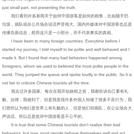
just small part, not presenting the truth.
我们看到许多新闻关于如何中国游客是如何的粗鲁，比如随手扔
垃圾，插队或在公共场合说话声音很大。国内外媒体对中国游客也总是
传播负面信息，然而这只是一小部分，并不代表事实的真相。
I have been to many foreign countries. Everytime before I
started my journey, I told myself to be polite and well behaved and I
made it. But I found that many bad behaviors happened among
foreigners, whom we used to believed the most polite people in the
world. They jumped the queue and spoke loudly in the public. So it is
not fair to criticize Chinese tourists all the time.
我去过许多国家。每次在我开始旅程之前，我都告诉自己要有礼
貌、自律，我做到了。但是我发现许多外国人却做了很多不良行为，我
们曾经认为他们是世界上有礼貌的人，但是他们却插队，在公众场合大
声说话。所以总是批评中国游客是不公平的。
It is true that some Chinese tourists don’t realize their bad
behaviors, but now, most people behave themselves well and act