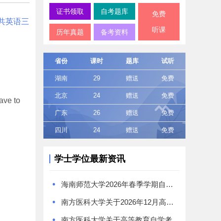
证书领取
自考题库
免费
共英语三
听课
历年真题
备考资料
省份
课时
题库
试听
湖南
29
赠送
免费
北京
24
赠送
免费
ave to
广东
26
赠送
免费
四川
24
赠送
免费
学士学位最新资讯
•
海南师范大学2026年春季学期自学考试本科毕业生学士学位证书领取通知
•
南方医科大学关于2026年12月高等教育自学考试学位工作的通知
•
南方医科大学关于高等教育自学考试《食品卫生与营养学》专业学位授予问题的特别提醒