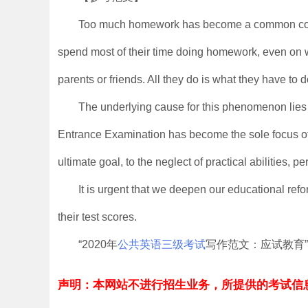
Too much homework has become a common compl
spend most of their time doing homework, even on wee
parents or friends. All they do is what they have to d
The underlying cause for this phenomenon lies
Entrance Examination has become the sole focus of
ultimate goal, to the neglect of practical abilities, p
It is urgent that we deepen our educational ref
their test scores.
“2020年
公共英语三级考试
写作范文：应试教育
声明：本网站不进行招生业务，所提供的考试信