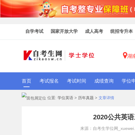
自学考试
国家开放大学
成人高考
统招专升本
湖
首页
考试报名
考试时间
成绩查询
学位
位置:
学位英语
>
历年真题
>
文章详情
2020公共
来源：自考生学位网_xuewei.zi