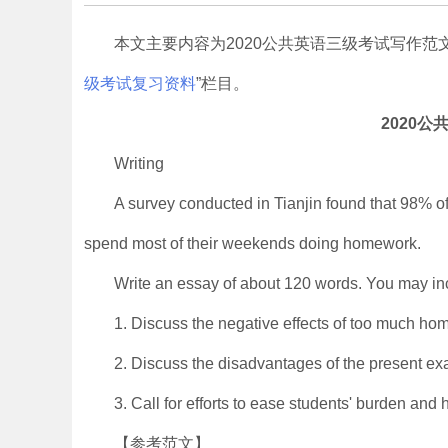
本文主要内容为2020公共英语三级考试写作
级考试复习资料
”栏目。
2020
Writing
A survey conducted in Tianjin found that 98% o
spend most of their weekends doing homework.
Write an essay of about 120 words. You may inc
1. Discuss the negative effects of too much ho
2. Discuss the disadvantages of the present e
3. Call for efforts to ease students' burden and 
【参考范文】