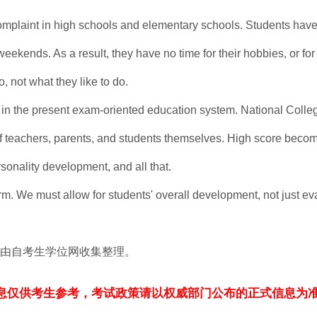
aint in high schools and elementary schools. Students have
kends. As a result, they have no time for their hobbies, or for 
o, not what they like to do.
 in the present exam-oriented education system. National Colle
 teachers, parents, and students themselves. High score beco
ersonality development, and all that.
orm. We must allow for students' overall development, not just ev
”由自考生学位网收集整理。
息仅供考生参考，考试政策请以权威部门公布的正式信息为