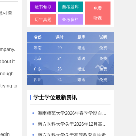
证书领取
自考题库
免费
息可查
听课
历年真题
备考资料
省份
课时
题库
试听
湖南
29
赠送
免费
company.
北京
24
赠送
免费
bout it
广东
26
赠送
免费
enough.
四川
24
赠送
免费
trying to
学士学位最新资讯
•
海南师范大学2026年春季学期自学考试本科毕业生学士学位证书领取通知
•
南方医科大学关于2026年12月高等教育自学考试学位工作的通知
begin
•
南方医科大学关于高等教育自学考试《食品卫生与营养学》专业学位授予问题的特别提醒