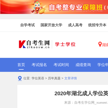
自学考试
国家开放大学
成人高考
统招专升本
湖
首页
考试报名
考试时间
成绩查询
学位
位置:
学位英语
>
历年真题
>
文章详情
2020年湖北成人学
来源：自考生学位网_xuewei.zi