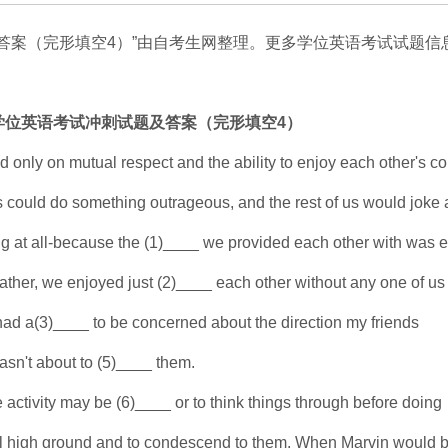
及答案（完形填空4）”由自考生网整理。更多学位英语考试试题信
人学位英语考试冲刺试题及答案（完形填空4）
ed only on mutual respect and the ability to enjoy each other's 
 could do something outrageous, and the rest of us would joke a
ng at all-because the (1)____ we provided each other with was 
ther, we enjoyed just (2)____ each other without any one of us 
ts had a(3)____ to be concerned about the direction my friends
asn't about to (5)____ them.
activity may be (6)____ or to think things through before doing
ral high ground and to condescend to them. When Marvin would 