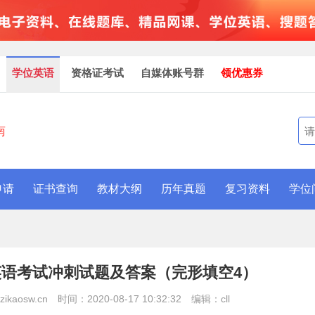
学位英语
资格证考试
自媒体账号群
领优惠券
南
申请
证书查询
教材大纲
历年真题
复习资料
学位
位英语考试冲刺试题及答案（完形填空4）
kaosw.cn
时间：2020-08-17 10:32:32
编辑：cll