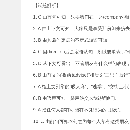
【试题解析】
1. C 由首句可知，只要我们在一起(company
2. A 由上下文可知，大家只是享受那份闲来荡去(ha
3. B 由其后作定语的不定式短语可知。
4. C 因direction后是定语从句，所以要填表示“
5. D 从下文可看出，不管朋友有什么样的表现，我都
6. B 由前文的“提醒(advise)”和后文“三思而
7. A 指上文列举的“吸大麻”、“逃学”、“交街
8. B 由语境可知，是用绝交来“威胁”他们。
9. A 指任何人都有可能有不良行为的“朋友”。
10. C 由前句可知本句意为每个人都有这类朋友