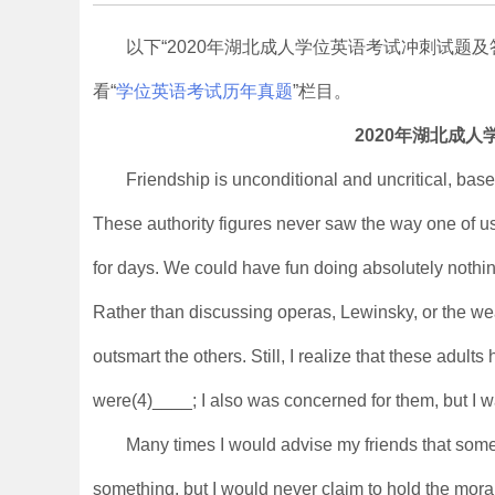
以下“2020年湖北成人学位英语考试冲刺试题
看“
学位英语考试历年真题
”栏目。
2020年湖北成
Friendship is unconditional and uncritical, bas
These authority figures never saw the way one of us
for days. We could have fun doing absolutely nothi
Rather than discussing operas, Lewinsky, or the wea
outsmart the others. Still, I realize that these adul
were(4)____; I also was concerned for them, but I w
Many times I would advise my friends that some 
something, but I would never claim to hold the mo