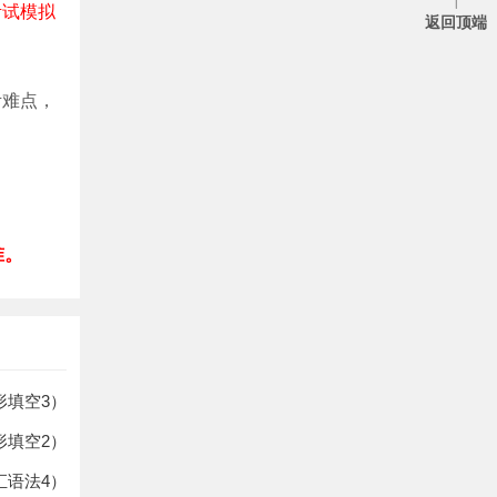
考试模拟
返回顶端
考难点，
准。
形填空3）
形填空2）
汇语法4）