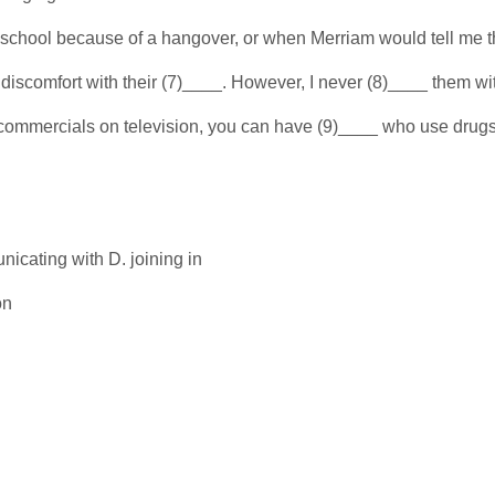
d school because of a hangover, or when Merriam would tell me t
discomfort with their (7)____. However, I never (8)____ them wi
 commercials on television, you can have (9)____ who use drugs. 
icating with D. joining in
on