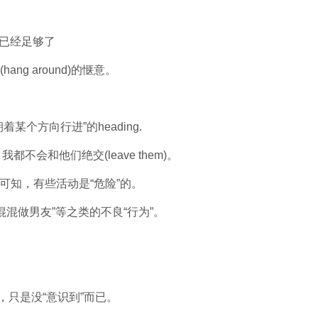
)就已经足够了
ng around)的惬意。
朝着某个方向行进”的heading.
不会和他们绝交(leave them)。
后行”可知，有些活动是“危险”的。
上小混混做男友”等之类的不良“行为”。
，只是没“意识到”而已。