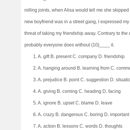
rolling joints, when Alisa would tell me she skippe
new boyfriend was in a street gang, I expressed my 
threat of taking my friendship away. Contrary to the
probably everyone does without (10)____ it.
1. A. gift B. present C. company D. friendship
2. A. hanging around B. learning from C. commun
3. A. prejudice B. point C. suggestion D. situati
4. A. giving B. coming C. heading D. facing
5. A. ignore B. upset C. blame D. leave
6. A. crazy B. dangerous C. boring D. important
7. A. action B. lessons C. words D. thoughts