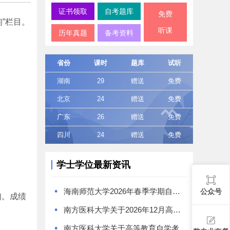
证书领取
自考题库
免费
”栏目。
听课
历年真题
备考资料
省份
课时
题库
试听
湖南
29
赠送
免费
北京
24
赠送
免费
广东
26
赠送
免费
四川
24
赠送
免费
学士学位最新资讯
•
海南师范大学2026年春季学期自学考试本科毕业生学士学位证书领取通知
公众号
询。成绩
•
南方医科大学关于2026年12月高等教育自学考试学位工作的通知
•
南方医科大学关于高等教育自学考试《食品卫生与营养学》专业学位授予问题的特别提醒