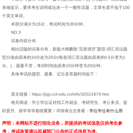
表做提示，要求考生说明或论述一个一般性话题，文章长度不低于100
个英文单词。
本部分满分为15分，考试时间为30分钟。
NO.3
试卷内容分布
相比旧版的试卷分布，新版大纲删除“完形填空”题型;词汇语法题
型分值由原来的10分改为20分(每道词汇语法题由原来的0.5分变为1
分。)，题量不变，考试时间由原来10分钟变为20分钟。
具体考试的题型、题量、记分及答题时间如下：
原文链接：https://jxjy.ccit.edu.cn/info/1031/1674.htm
相关阅读：学士学位证对找工作就业、考研究生、考公务员、提
职晋升、留学等等都很重要！详情请点击查看：
学位学位有什么用
声明：本网站不进行招生业务，所提供的考试信息仅供考生参
考，考试政策请以权威部门公布的正式信息为准。