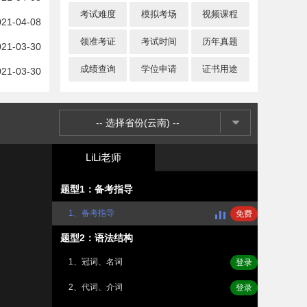
考试难度
模拟考场
视频课程
021-04-08
领准考证
考试时间
历年真题
021-03-30
成绩查询
学位申请
证书用途
021-03-30
020-02-26
020-02-26
-- 选择省份(云南) --
LiLi老师
题型1：备考指导
1、备考指导
免费
题型2：语法结构
1、冠词、名词
登录
2、代词、介词
登录