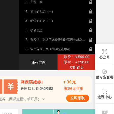
3、主谓一致
4、动词的时态（一）
5、动词的时态（二）
6、被动语态
7、形容词、副词的比较级和最高级构成及用法
8、常用连词、数词的词义及用法
原价：
￥599.00
公众号
9、非谓语动词的构成及其用法
限时：￥298.00
课程咨询
立即购买
10、基本句型的结构及其用法（一）
整专业套餐
11、基本句型的结构及其用法（二）
30元
网课满减券1
¥
12、各类从句的构成及其用法
2026-12-31 23:59:59到期
满398元可用
13、各类从句的构成及其用法（二）
选课中心
立即领取
减券（网课直播订单可用）
14、虚拟语气的构成及其用法