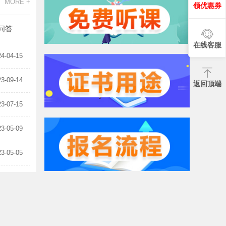
MORE +
15、常用倒装句的结构及其用法
领优惠券
题型3：词汇用法
问答
1、词汇
在线客服
24-04-15
题型4：完形填空(情景对话)
1、完成对话（一）
23-09-14
返回顶端
2、完成对话（二）
23-07-15
题型5：阅读理解
23-05-09
1、阅读理解（一）
2、阅读理解（二）
23-05-05
3、阅读理解（三）
23-04-25
4、阅读理解（四）
题型6：翻译题
1、英译汉（一）