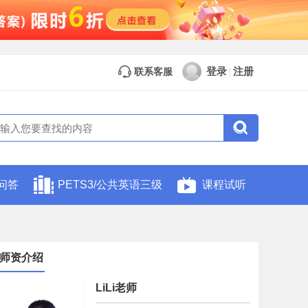
登录
注册
联系客服
|
问答
PETS3/公共英语三级
课程试听
师资介绍
LiLi老师