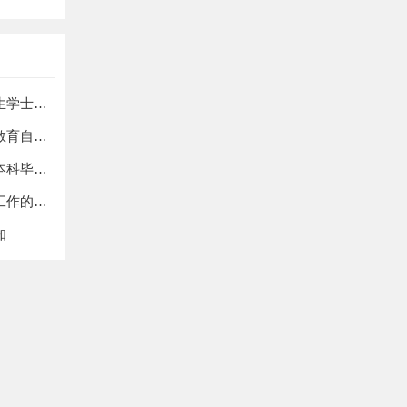
广东外语外贸大学关于2026年上半年自考本科毕业生学士学位证书领取的通知
湖北工业大学继续教育学院关于2026年上半年高等教育自学考试本科毕业生申请学士学位工作的通知
​武汉纺织大学关于2026年上半年高等学历继续教育本科毕业生学士学位申报工作的通知
湖北大学关于做好2026年上半年成人学士学位申报工作的通知
知