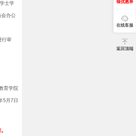
领优惠券
制学士学
员会办公
在线客服
进行审
返回顶端
教育学院
6年5月7日
准。