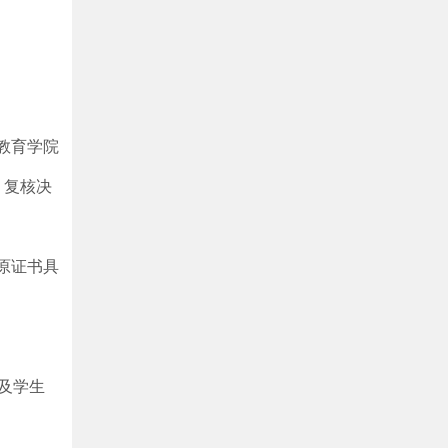
教育学院
。复核决
原证书具
及学生