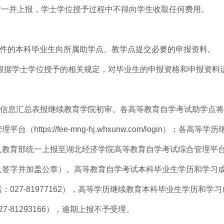
后一并上报，学士学位授予过程中不得向学生收取任何费用。
予条件的本科毕业生向所属助学点、教学点提交必要的申报资料。
学点根据学士学位授予的相关规定，对毕业生的申报资格和申报资料
学点将信息汇总表报继续教育学院初审。各高等教育自学考试助学点
ps://fee-mng-hj.whxunw.com/login）；各高等学
人教育部统一上报至湖北经济学院高等教育自学考试综合管理平
人签字并加盖公章）。高等教育自学考试本科毕业生学历和学习
27-81977162），高等学历继续教育本科毕业生学历和学
-81293166），逾期上报不予受理。