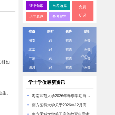
证书领取
自考题库
免费
听课
历年真题
备考资料
省份
课时
题库
试听
湖南
29
赠送
免费
北京
24
赠送
免费
广东
26
赠送
免费
安排如
四川
24
赠送
免费
学士学位最新资讯
业生。
•
海南师范大学2026年春季学期自学考试本科毕业生学士学位证书领取通知
•
南方医科大学关于2026年12月高等教育自学考试学位工作的通知
•
南方医科大学关于高等教育自学考试《食品卫生与营养学》专业学位授予问题的特别提醒