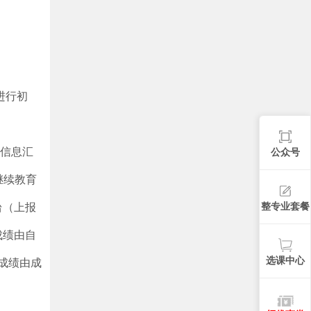
进行初
将信息汇
公众号
历继续教育
整专业套餐
台（上报
成绩由自
选课中心
习成绩由成