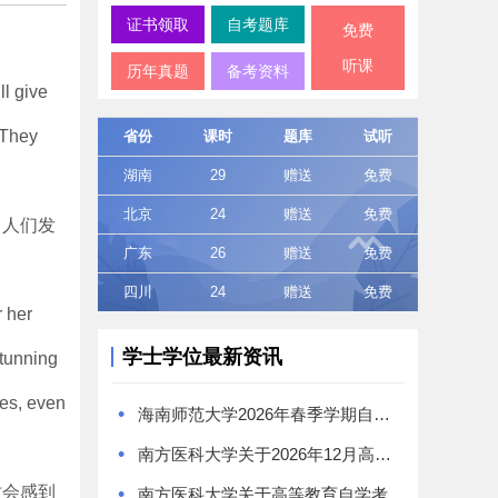
证书领取
自考题库
免费
。
听课
历年真题
备考资料
ll give
 They
省份
课时
题库
试听
湖南
29
赠送
免费
北京
24
赠送
免费
，人们发
广东
26
赠送
免费
四川
24
赠送
免费
r her
学士学位最新资讯
stunning
ies, even
•
海南师范大学2026年春季学期自学考试本科毕业生学士学位证书领取通知
•
南方医科大学关于2026年12月高等教育自学考试学位工作的通知
时会感到
•
南方医科大学关于高等教育自学考试《食品卫生与营养学》专业学位授予问题的特别提醒